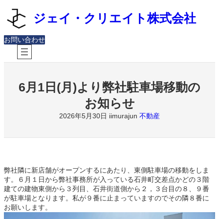
内
ジェイ・クリエイト株式会社
容
を
ス
お問い合わせ
キ
ッ
プ
6月1日(月)より弊社駐車場移動の
お知らせ
2026年5月30日
不動産
iimurajun
弊社隣に新店舗がオープンするにあたり、東側駐車場の移動をしま
す。６月１日から弊社事務所が入っている石井町交差点かどの３階
建ての建物東側から３列目、石井街道側から２，３台目の８、９番
が駐車場となります。私が９番に止まっていますのでその隣８番に
お願いします。